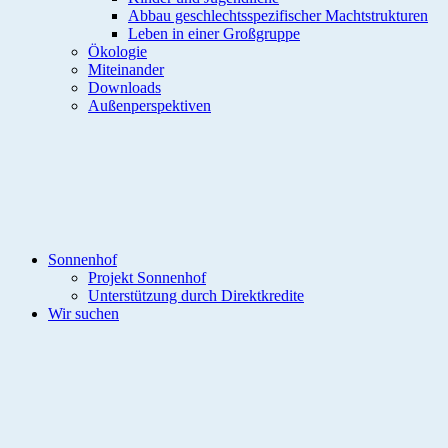
Abbau geschlechtsspezifischer Machtstrukturen
Leben in einer Großgruppe
Ökologie
Miteinander
Downloads
Außenperspektiven
Sonnenhof
Projekt Sonnenhof
Unterstützung durch Direktkredite
Wir suchen