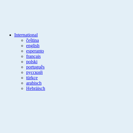
International
čeština
english
esperanto
français
polski
português
русский
türkçe
arabisch
Hebräisch