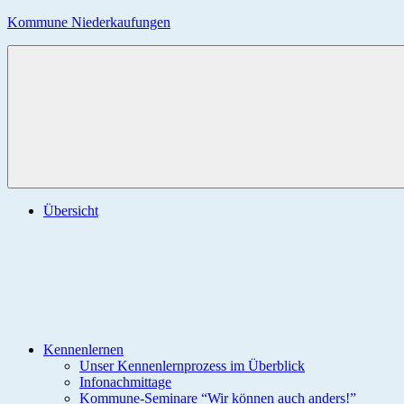
Zum
Kommune Niederkaufungen
Inhalt
springen
Menü
Übersicht
Kennenlernen
Unser Kennenlernprozess im Überblick
Infonachmittage
Kommune-Seminare “Wir können auch anders!”